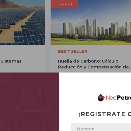
Industria
BEST SELLER
 Sistemas
Huella de Carbono: Cálculo,
Reducción y Compensación de
Emisiones
l ciclo de vida de
Aprende las estrategias para mone
de el modelado y
tus emisiones en el mercado de “t
hasta el control
comercio”
egración a red y el
ional. Todo en 16
nuestro experto.
¡REGISTRATE 
Ago 25 - Ago 28
MÁS INFORMACIÓN
MÁS INFORMAC