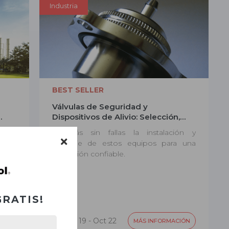
Industria
BEST SELLER
Válvulas de Seguridad y
Dispositivos de Alivio: Selección,
Montaje y Mantenimiento
tizar
Lograrás sin fallas la instalación y
ope y
montaje de estos equipos para una
operación confiable.
GRATIS!
Oct 19 - Oct 22
IÓN
MÁS INFORMACIÓN