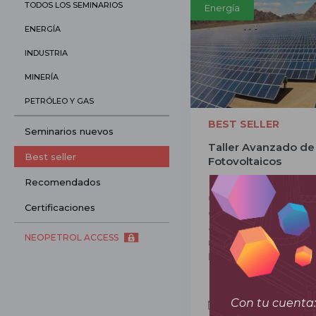
TODOS LOS SEMINARIOS
Energía
ENERGÍA
INDUSTRIA
MINERÍA
PETRÓLEO Y GAS
BEST SELLER
Seminarios nuevos
Taller Avanzado de
Best seller
Fotovoltaicos
Recomendados
Domina cada etapa de
un sistema FV: des
Certificaciones
dimensionamiento 
avanzado MPPT, la int
NEOPETROL ACCESS
mantenimiento profes
horas intensivas con 
Con tu cuenta:
Ago 17 - Ago 21