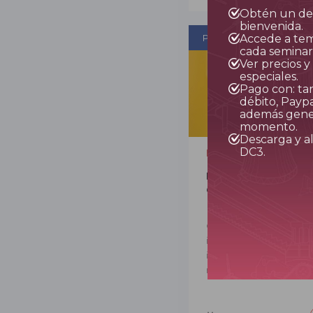
Obtén un de
bienvenida.
Accede a tem
Petróleo y Gas
cada seminar
Ver precios 
especiales.
Pago con: tar
débito, Paypa
además gener
momento.
Descarga y a
DC3.
BEST SELLER
Programa Especiali
Controles Volumétr
Hidrocarburos y Petr
Descubre qué as
anexos 21, 22 y 23 
Controles Volumét
Anexos 30, 31 y 32)
informáticos req
inmediata para evitar
millones de pesos