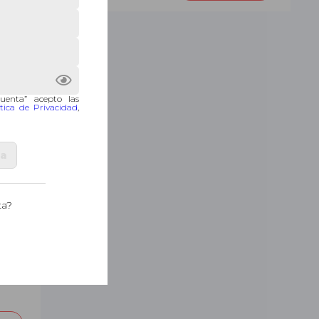
cuenta” acepto las
ítica de Privacidad
,
ta
ta?
 las
delos
uados
cular