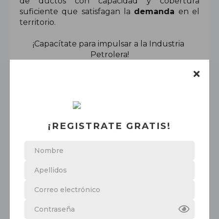
de ductos con capacidad y cobertura 
suficiente que satisfagan la 
demanda
 en el 
territorio. 
¡Capacítate para impulsar a la Industria 
Petrolera!
Para ver el temario completo, promociones,
objetivo, costos y más...
¡CREA TU CUENTA GRATIS!
¡REGISTRATE GRATIS!
Sep 23 - Sep 26
15 a 19 GMT -06
Dur. 15 horas