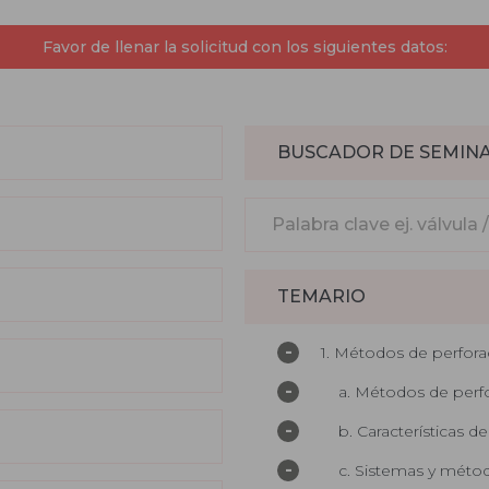
Favor de llenar la solicitud con los siguientes datos:
BUSCADOR DE SEMIN
TEMARIO
-
1. Métodos de perfora
-
a. Métodos de perf
-
b. Características d
-
c. Sistemas y méto