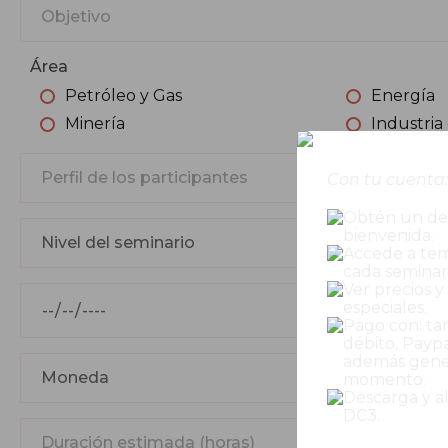
Área
Petróleo y Gas
Energía
Minería
Industria
Con tu cuenta:
Obtén un de
bienvenida.
Accede a tem
cada seminar
Ver precios 
especiales.
Pago con: tar
débito, Paypa
además gener
momento.
Descarga y a
DC3.