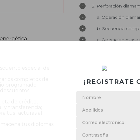
-
2. Perforación diaman
-
a. Operación diama
-
b. Secuencia compl
 energética
-
c. Operaciones aso
-
3. Fluidos de perforac
-
a. Definiciones, ph,
scuento especial de
-
b. Programación de 
arios completos de
¡REGISTRATE 
-
io programado.
c. Tipos y aplicacio
y descuentos
-
4. Contratos de perfo
jeta de crédito,
-
l y transferencia;
a. ¿Qué maquina d
a tus facturas al
-
5. Control operaciona
lmacena tus diplomas
-
a. Reportes de perf