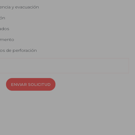
encia y evacuación
ión
lados
amento
os de perforación
ENVIAR SOLICITUD