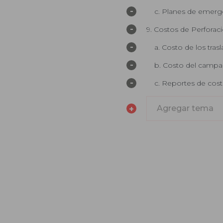
-
c. Planes de emerg
-
9. Costos de Perforac
-
a. Costo de los tras
-
b. Costo del camp
-
c. Reportes de cost
+