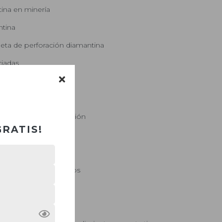
tina en minería
ntina
eta de perforación diamantina
ciadas
ión
 viscosidad y densidad
un fluido de perforación
GRATIS!
nes de fluidos
ración diamantina
ebo escoger? Ejemplos
l de sondajes
oración (Qlog)